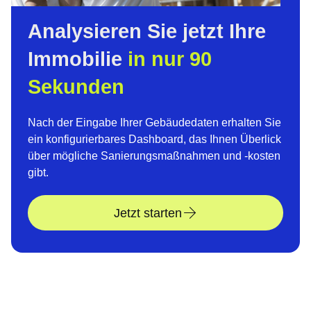
Analysieren Sie jetzt Ihre
Immobilie
in nur 90
Sekunden
Nach der Eingabe Ihrer Gebäudedaten erhalten Sie
ein konfigurierbares Dashboard, das Ihnen Überlick
über mögliche Sanierungsmaßnahmen und -kosten
gibt.
Jetzt starten